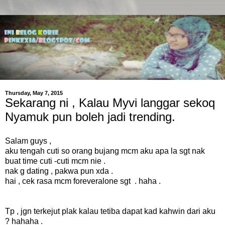
Thursday, May 7, 2015
Sekarang ni , Kalau Myvi langgar sekoq
Nyamuk pun boleh jadi trending.
Salam guys ,
aku tengah cuti so orang bujang mcm aku apa la sgt nak
buat time cuti -cuti mcm nie .
nak g dating , pakwa pun xda .
hai , cek rasa mcm foreveralone sgt . haha .
Tp , jgn terkejut plak kalau tetiba dapat kad kahwin dari aku
? hahaha .