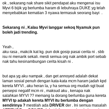
ok , sekarang nak share sikit pendapat aku mengenai isu
Myvi 6 bijik yg berlumba haram di lebuhraya DUKE yg telah
menyebabkan kematian 3 nyawa termasuk seorang bayi .
Sekarang ni , Kalau Myvi langgar sekoq Nyamuk pun
boleh jadi trending.
Yeah ,
aku rasa , makcik kat kg. pun dok gosip pasai cerita ni . sbb
isu ni menarik sekali. mesti semua org nak ambik port sebab
nak tahu kesinambungan cerita kisah ni .
but apa yg aku nampak , dan get annoyed adalah dekat
laman sosial penuh dengan kata-kata mcm haram jadah kpd
kereta MYVI , aku heran la, y ha semua org mudah sgt buat
persepsi negatif mcm ni , maksud aku , kenapa nak
salahkan MYVI ?? memang la dorang berlumba guna kereta
MYVI tp adakah kereta MYVI itu berlumba dengan
sendirinya ?
mestilah ada
DRIVER
der . Ini semua masalah