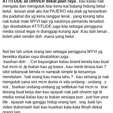
ATTITUDE as DRIVER dekat jalan raya
, kau kalau nak
mengata dan mengutuk biar kena kat batang hidung betul -
betul . kesian plak aku kat PAJERO xda plak yg kesiankan
dia padahal dia yg kena langgar teruk . yang korang tahu
nak kutuk maki MYVI tapi yg salahnya pemandu tersebut .
Jgn disebabkan ATTITUDE juga kita sebagai pengguna
media sosial tegar ni dianggap kurang ajar .Kau dah besar ,
boleh pikir sendiri doh .mana yang betul .
Not fair lah untuk orang lain sebagai pengguna MYVI yg
beretika dijalan raya disalahkan juga .
kasihan doh . . Cer bayangkan kalau brand kereta kau buat
hal mcm ni ,tp bukan kau yg bawa , kau mesti terasa kan ?
sikit sebanyak benda ni nampak simple tp kesannya
mendalam . hati orang kau mana tahu ? . kau senang je nak
mengutuk sana sini mcm dunia ni xda undang - undang . y
not , biarkan undang-undang yg settlekan hal mcm ni . biar
dorang buat kerja dan kau xpayah nak jadi ohsem sgt di
media sosial kalau kau tu bukan sesiapa pun . just live your
life . xpayah nak ganggu hidup orang lain . sng .baik lyn
video dubsmash dari kau kuarkan kata-kata fitnah dekat
orang lain .